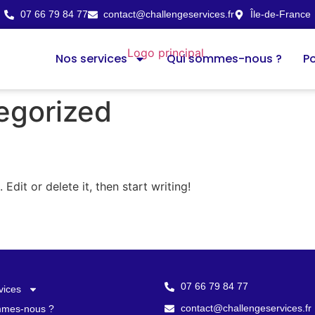
07 66 79 84 77
contact@challengeservices.fr
Île-de-France
Nos services
Qui sommes-nous ?
Po
egorized
Edit or delete it, then start writing!
07 66 79 84 77
vices
contact@challengeservices.fr
mmes-nous ?