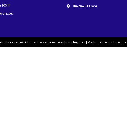
ue RSE
Île-de-France
érences
droits réservés Challenge Services.
Mentions légales
|
Politique de confidential