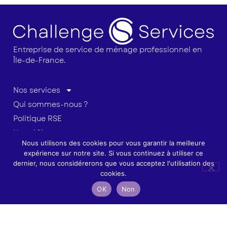
Entreprise de service de ménage professionnel en
Île-de-France.
Nos services
Qui sommes-nous ?
Politique RSE
Nos références
Nous utilisons des cookies pour vous garantir la meilleure
Contact
expérience sur notre site. Si vous continuez à utiliser ce
dernier, nous considérerons que vous acceptez l'utilisation des
07 66 79 84 77
cookies.
contact@challengeservices.fr
OK
Non
Île-de-France