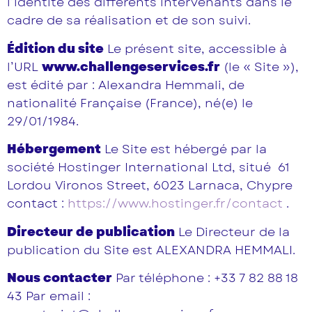
l’identité des différents intervenants dans le
cadre de sa réalisation et de son suivi.
Édition du site
Le présent site, accessible à
l’URL
www.challengeservices.fr
(le « Site »),
est édité par : Alexandra Hemmali, de
nationalité Française (France), né(e) le
29/01/1984.
Hébergement
Le Site est hébergé par la
société Hostinger International Ltd, situé
61
Lordou Vironos Street, 6023 Larnaca, Chypre
contact :
https://www.hostinger.fr/contact
.
Directeur de publication
Le Directeur de la
publication du Site est ALEXANDRA HEMMALI.
Nous contacter
Par téléphone : +33 7 82 88 18
43 Par email :