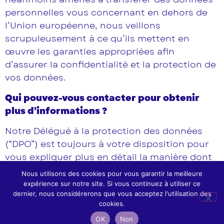
personnelles vous concernant en dehors de
l’Union européenne, nous veillons
scrupuleusement à ce qu’ils mettent en
œuvre les garanties appropriées afin
d’assurer la confidentialité et la protection de
vos données.
Qui pouvez-vous contacter pour obtenir
plus d’informations ?
Notre Délégué à la protection des données
(“DPO”) est toujours à votre disposition pour
vous expliquer plus en détail la manière dont
nous traitons vos données et pour répondre à
Nous utilisons des cookies pour vous garantir la meilleure
vos questions sur le sujet à l’adresse suivante
expérience sur notre site. Si vous continuez à utiliser ce
dernier, nous considérerons que vous acceptez l'utilisation des
: secretariat@challengeservices.fr.
cookies.
Comment pouvez-vous contacter la CNIL ?
OK
Non